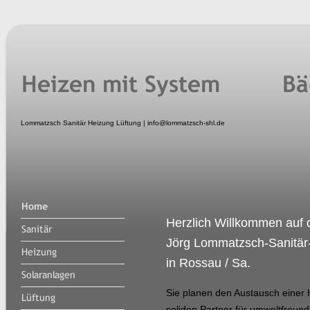
Lommatzsch Sanitär Heizung Lüftung
|
info@lommatzsch-shl.de
H
erzlich Willkommen auf 
Jörg Lommatzsch-Sanitär
in Rossau / Sa.
Sie planen den Austausch einer
soliden Partner für umweltfreun